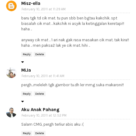
Misz-ella
February 10, 2011 at 11:29 AM
baru tgk td cik mat. tu pun sbb ben bgtau kakchik. spt
biasalah cik mat .. kakchik ni asyik la ketinggalan keretapi!!
haha ..
anyway cik mat .. 1 ari nak gak rasa masakan cik mat. tak kira!!
haha .. men paksa2 lak ye cik mat. hihi ..
Reply
Delete
MiJa
February 10, 2011 at 11:41 AM
pergh...meleleh tgk gambor tu.dh ler mmg suka makaroni!!
Reply
Delete
Aku Anak Pahang
February 10, 2011 at 12:52 PM
Salam CMG, pergh terliur abis aku :(
Reply
Delete