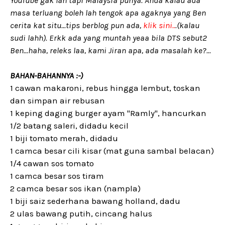
masa terluang boleh lah tengok apa agaknya yang Ben
cerita kat situ...tips berblog pun ada,
klik sini..
.
(kalau
sudi lahh). Erkk ada yang muntah yeaa bila DTS sebut2
Ben...haha, releks laa, kami Jiran apa, ada masalah ke?...
BAHAN-BAHANNYA :-)
1 cawan makaroni, rebus hingga lembut, toskan
dan simpan air rebusan
1 keping daging burger ayam "Ramly", hancurkan
1/2 batang saleri, didadu kecil
1 biji tomato merah, didadu
1 camca besar cili kisar (mat guna sambal belacan)
1/4 cawan sos tomato
1 camca besar sos tiram
2 camca besar sos ikan (nampla)
1 biji saiz sederhana bawang holland, dadu
2 ulas bawang putih, cincang halus