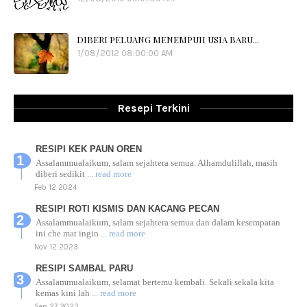
DIBERI PELUANG MENEMPUH USIA BARU...
1/08/2012 08:00:00 AM
Resepi Terkini
RESIPI KEK PAUN OREN
Assalammualaikum, salam sejahtera semua. Alhamdulillah, masih
diberi sedikit
... read more
Feb 12 2024
RESIPI ROTI KISMIS DAN KACANG PECAN
Assalammualaikum, salam sejahtera semua dan dalam kesempatan
ini che mat ingin
... read more
Nov 12 2023
RESIPI SAMBAL PARU
Assalammualaikum, selamat bertemu kembali. Sekali sekala kita
kemas kini lah
... read more
Sep 27 2023