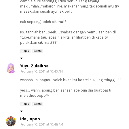
camnie..sure seminggu dok sebut ulang tayang..
maklumlah...makaroni nie...makanan yang tak eprnah ayu try
masak..dan susah ayu nak beli...
nak sepiring boleh cik mat?
PS: tahniah ben....peeh.......syabas dengan permulaan ben di
1tube..mana tau. lepas nie kita leh lihat ben di kaca tv
pulak...kan cik mat???
Reply
Delete
Yuyu Zulaikha
February 10, 2011 at 10:43 AM
wahhhh~ ni bagus... boleh buat kat hostel ni ujung minggu ^^
yess.... wahh.. abang ben ashaari ape pun dia buat pasti
melethooooppP~
Reply
Delete
Ida,Japan
February 10, 2011 at 10:48 AM