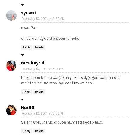
syuwai
February 10, 2011 at 2:39 PM
nyam2x..
oh ya, dah tgk vid en. ben tu..hehe
Reply
Delete
mrs kayrul
February 10, 2011 at 3:16 PM
burger pun blh pelbagaikan gak erk...tgk gambar pun dah
meletop..belum rasa lagi confirm walaaa...
Reply
Delete
Nur68
February 10, 2011 at 3:50 PM
Salam CMG...harus dicuba ni...mesti sedap ni...p)
Reply
Delete