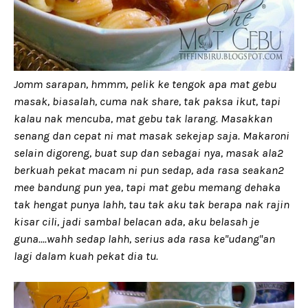
Jomm sarapan, hmmm, pelik ke tengok apa mat gebu
masak, biasalah, cuma nak share, tak paksa ikut, tapi
kalau nak mencuba, mat gebu tak larang. Masakkan
senang dan cepat ni mat masak sekejap saja. Makaroni
selain digoreng, buat sup dan sebagai nya, masak ala2
berkuah pekat macam ni pun sedap, ada rasa seakan2
mee bandung pun yea, tapi mat gebu memang dehaka
tak hengat punya lahh, tau tak aku tak berapa nak rajin
kisar cili, jadi sambal belacan ada, aku belasah je
guna....wahh sedap lahh, serius ada rasa ke"udang"an
lagi dalam kuah pekat dia tu.