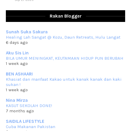
RESIPI AYAM TELUR MASIN
Assalammualaikum, salam sejahtera dan salam rindu untuk semua.
Rakan Blogger
Berkurun dah
... read more
Sep 10 2023
Sunah Suka Sakura
RESIPI KUIH KASWI KELEDEK UNGU
Healing Lah Sangat @ Kozu, Daun Retreats, Hulu Langat
Assalammualaikum, salam semua. Masih belum terlambat untuk che
6 days ago
mat ucapkan
... read more
Jun 30 2023
Aku Sis Lin
BILA UMUR MENINGKAT, KEUTAMAAN HIDUP PUN BERUBAH
RESIPI KURMA AYAM MERAH
1 week ago
Assalammualaikum, salam semua. Hari ni 4 Zulhijjah 1444 Hijrah,
tinggal tak
... read more
BEN ASHAARI
Jun 23 2023
Khasiat dan manfaat Kakao untuk kanak kanak dan kaki
sukan !
RESIPI SAMBAL PARU
1 week ago
Assalammualaikum, salam sejahtera semua. Lama betul che mat tak
kemas kini
... read more
Nina Mirza
Jun 20 2023
KASUT SEKOLAH DONE!
7 months ago
RESIPI PISANG MUDA MASAK LEMAK
Assalammualaikum, salam semua. Sebenarnya pisang muda masak
SAIDILA LIFESTYLE
lemak ni che mat
... read more
Cuba Makanan Pakistan
Mar 07 2023