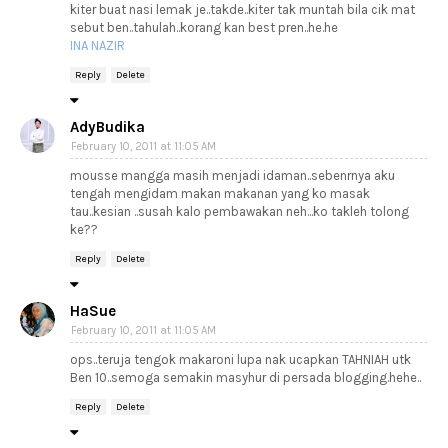
kiter buat nasi lemak je..takde..kiter tak muntah bila cik mat
sebut ben..tahulah..korang kan best pren..he.he
INA NAZIR
Reply
Delete
AdyBudika
February 10, 2011 at 11:05 AM
mousse mangga masih menjadi idaman..sebenrnya aku
tengah mengidam makan makanan yang ko masak
tau..kesian ..susah kalo pembawakan neh...ko takleh tolong
ke??
Reply
Delete
HaSue
February 10, 2011 at 11:05 AM
ops..teruja tengok makaroni lupa nak ucapkan TAHNIAH utk
Ben 10..semoga semakin masyhur di persada blogging.hehe..
Reply
Delete