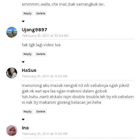
emmmm...walla, che mat...bak semangkuk ler...
Reply
Delete
Ujang9897
February 10, 2011 at 10:54 AM
tak tgk lagi video tue
Reply
Delete
HaSue
February 10, 2011 at 11:00 AM
menonong aku masuk nengok n3 nih sebabnya ngah pikir2
gak nk wat ape laa ngan makroni dalam gobok
tuh..huhu...nanti ah,kalo rajin double trouble leh try nih.sebelum
ni nak try makaroni goreng belacan jer..hehe
Reply
Delete
Ina
February 10, 2011 at 11:00 AM