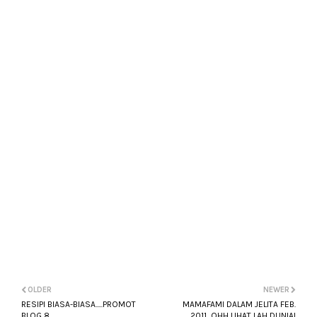
OLDER
NEWER
RESIPI BIASA-BIASA.....PROMOT
MAMAFAMI DALAM JELITA FEB.
BLOG 8.
2011...OHH LIHAT LAH DUNIA!