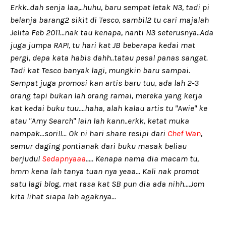
Erkk..dah senja laa,..huhu, baru sempat letak N3, tadi pi
belanja barang2 sikit di Tesco, sambil2 tu cari majalah
Jelita Feb 2011...nak tau kenapa, nanti N3 seterusnya..Ada
juga jumpa RAPI, tu hari kat JB beberapa kedai mat
pergi, depa kata habis dahh..tatau pesal panas sangat.
Tadi kat Tesco banyak lagi, mungkin baru sampai.
Sempat juga promosi kan artis baru tuu, ada lah 2-3
orang tapi bukan lah orang ramai, mereka yang kerja
kat kedai buku tuu....haha, alah kalau artis tu "Awie" ke
atau "Amy Search" lain lah kann..erkk, ketat muka
nampak...sori!!... Ok ni hari share resipi dari
Chef Wan
,
semur daging pontianak dari buku masak beliau
berjudul
Sedapnyaaa
..... Kenapa nama dia macam tu,
hmm kena lah tanya tuan nya yeaa... Kali nak promot
satu lagi blog, mat rasa kat SB pun dia ada nihh....Jom
kita lihat siapa lah agaknya...