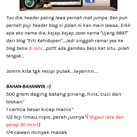
Tuu dia, header paling lawa pernah mat jumpa, Ben pun
pernah puji header blog si polan ni kan main lawaa...Erkk
apa eks nama dia, kejap..kejap..oooo nama "Ujang 9897"
dari blog "Erti Kehidupan"....Jadi singgah ramai yea ke
blog belia
di sini...
.psttt ada gambau bess kat situ.. pilah
tengok...
Jomm kita tgk resipi pulak...layannn...
BAHAN-BAHANNYA :-)
500 gram daging batang pinang, hiris, cuci dan
toskan
*
1 camca besar kicap manis
*
1/2 biji limau nipis, perah jusnya
*
(
*digaul rata dan
perap 30 minit
)
1/4 cawan minyak masak