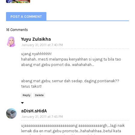
POST A COMMENT
16 Comments
Yuyu Zulaikha
January 31, 2011 at 7:40 PM
ujang nyahhhhhh!
hahahah.. mesti melampau kenyahhan si ujang tu bila tao
abang mat gebu pomot dia.. wahahahah....
abang mat gebu, semur dah sedap, daging pontianak??
terus takot!
Reply
Delete
aDisH.sHidA
January 31, 2011 at 7:45 PM
ujaaaaaaaaaaaaaaaaaaaaaaang aaaaaaaaaaargh,....lagi naik
lemak dia en mat gebu promote....hahahahhaa...betul kata