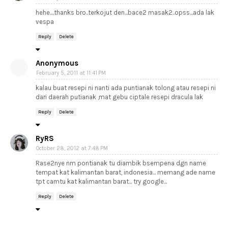
hehe....thanks bro..terkojut den...bace2 masak2..opss...ada lak
vespa
Reply
Delete
Anonymous
February 5, 2011 at 11:41 PM
kalau buat resepi ni nanti ada puntianak tolong atau resepi ni
dari daerah putianak ,mat gebu ciptale resepi dracula lak
Reply
Delete
RyRS
October 28, 2012 at 7:48 PM
Rase2nye nm pontianak tu diambik bsempena dgn name
tempat kat kalimantan barat, indonesia... memang ade name
tpt camtu kat kalimantan barat... try google...
Reply
Delete