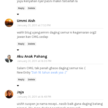
yuyu kenyahan nyer pasni makin terserlah la
Reply
Delete
Ummi Aish
January 31, 2011 at 7:53 PM
wahh blog ujang.ermm daging semur ni kegemaran org2
jawan kan CMG..sedap
Reply
Delete
Aku Anak Pahang
January 31, 2011 at 8:05 PM
Salam CMG, tak penah ghase daging semur nie :(
New Entry
"Dah 18 tahun awak yaa :)"
Reply
Delete
Jaja
January 31, 2011 at 8:49 PM
uishh suspen je nama resepi... nasib baik guna daging batang