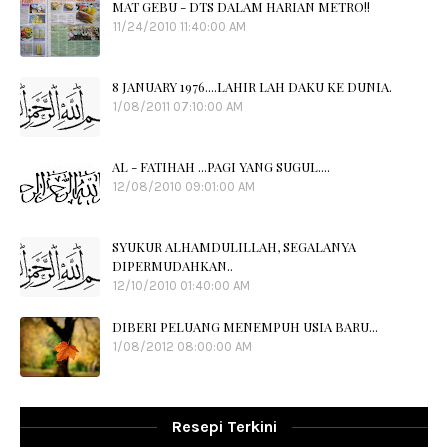
MAT GEBU - DTS DALAM HARIAN METRO!!
11/24/2010 11:40:00 AM
8 JANUARY 1976....LAHIR LAH DAKU KE DUNIA.
1/08/2011 07:10:00 AM
AL - FATIHAH ...PAGI YANG SUGUL....
12/08/2010 09:01:00 AM
SYUKUR ALHAMDULILLAH, SEGALANYA
DIPERMUDAHKAN..
12/10/2010 01:40:00 AM
DIBERI PELUANG MENEMPUH USIA BARU...
1/08/2012 08:00:00 AM
Resepi Terkini