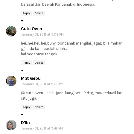
berasal dari Daerah Pontianak di Indonesia...
Reply
Delete
Cute Oven
January 31, 2011 at 9:08 PM
hei...hei..hei...hei..bunyi pontianak mengilai..jaga2 bila makan
jgn ada kat sebelah udah...
hai sedapnye tengok...
Reply
Delete
Mat Gebu
January 31, 2011 at 9:33 PM
@ cute oven - erkk...jgnn, kang betul2 dtg, mau terkucil kat
situ juga.
Reply
Delete
D'lla
January 31, 2011 at 9:46 PM