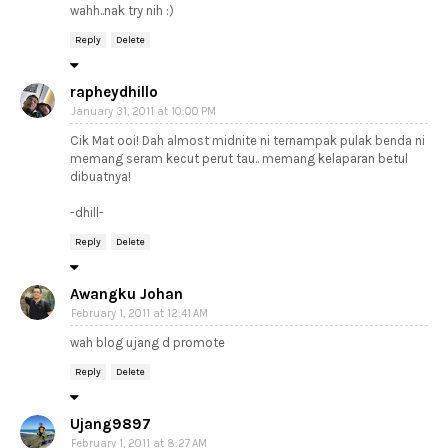
wahh..nak try nih :)
Reply
Delete
rapheydhillo
January 31, 2011 at 10:00 PM
Cik Mat ooi! Dah almost midnite ni ternampak pulak benda ni
memang seram kecut perut tau.. memang kelaparan betul
dibuatnya!
-dhill-
Reply
Delete
Awangku Johan
February 1, 2011 at 12:41 AM
wah blog ujang d promote
Reply
Delete
Ujang9897
February 1, 2011 at 8:27 AM