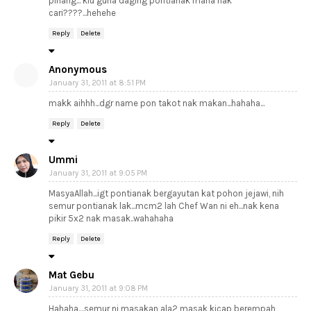
pinang... klu guna daging pontianak mana nak
cari????...hehehe
Reply
Delete
Anonymous
January 31, 2011 at 8:51 PM
makk aihhh...dgr name pon takot nak makan...hahaha...
Reply
Delete
Ummi
January 31, 2011 at 9:05 PM
MasyaAllah...igt pontianak bergayutan kat pohon jejawi, nih
semur pontianak lak...mcm2 lah Chef Wan ni eh...nak kena
pikir 5x2 nak masak..wahahaha
Reply
Delete
Mat Gebu
January 31, 2011 at 9:08 PM
Hahaha....semur ni masakan ala2 masak kicap berempah