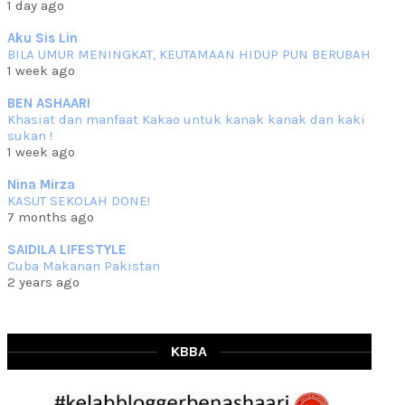
1 day ago
che mat ucapkan
... read more
Jun 30 2023
Aku Sis Lin
BILA UMUR MENINGKAT, KEUTAMAAN HIDUP PUN BERUBAH
RESIPI KURMA AYAM MERAH
1 week ago
Assalammualaikum, salam semua. Hari ni 4 Zulhijjah 1444 Hijrah,
tinggal tak
... read more
BEN ASHAARI
Jun 23 2023
Khasiat dan manfaat Kakao untuk kanak kanak dan kaki
sukan !
RESIPI SAMBAL PARU
1 week ago
Assalammualaikum, salam sejahtera semua. Lama betul che mat tak
kemas kini
... read more
Nina Mirza
Jun 20 2023
KASUT SEKOLAH DONE!
7 months ago
RESIPI PISANG MUDA MASAK LEMAK
Assalammualaikum, salam semua. Sebenarnya pisang muda masak
SAIDILA LIFESTYLE
lemak ni che mat
... read more
Cuba Makanan Pakistan
Mar 07 2023
2 years ago
RESIPI PECAL IKAN PARI
Assalammualaikum, salam semua dan selamat bertemu kembali.
Lama betul tak
... read more
Mar 02 2023
KBBA
RESIPI BAMIA KAMBING
Assalammualaikum, salam Ahad semua. Dah beberapa hari cuaca