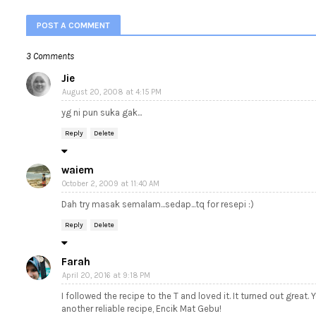
POST A COMMENT
3 Comments
Jie
August 20, 2008 at 4:15 PM
yg ni pun suka gak...
Reply
Delete
waiem
October 2, 2009 at 11:40 AM
Dah try masak semalam...sedap...tq for resepi :)
Reply
Delete
Farah
April 20, 2016 at 9:18 PM
I followed the recipe to the T and loved it. It turned out great.
another reliable recipe, Encik Mat Gebu!