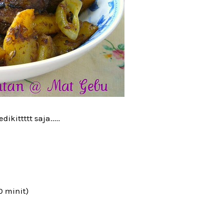
ikittttt saja.....
0 minit)