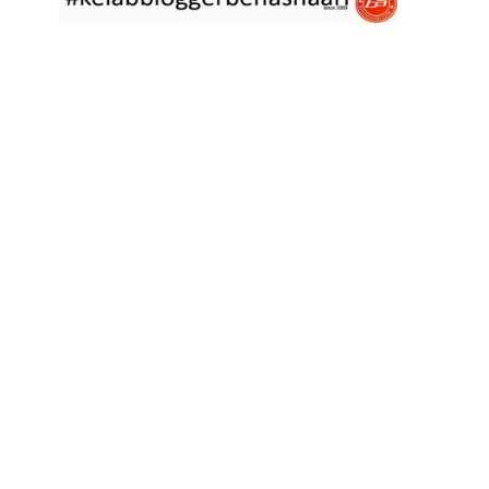
asyik hujan saja di
... read more
Jan 29 2023
RESIPI ASAM LAKSA PULAU PINANG
Assalammualaikum, salam semua. Dua tiga hari ni che mat rasa
tak berapa nak
... read more
Jan 17 2023
RESIPI KERABU BABAT SAMA TAUGE
Assalammualaikum, salam sejahtera semua. Hari ni che mat curi
sedikit masa
... read more
Jan 12 2023
RESIPI LONTONG KUAH LODEH
Assalammualaikum, salam sejahtera semua dan selamat tahun
baru 2023 bersamaan 8
... read more
Jan 01 2023
RESIPI KERABU JANTUNG PISANG ALA NYONYA
Assalammualaikum, salam semua. Hari ni pakcik dalam mood
memasak yang mudah2
... read more
Aug 25 2022
RESIPI ACAR IKAN MASIN
Assalammualaikum, salam semua. Sebelum che mat mulakan
menulis resipi hari ini,
... read more