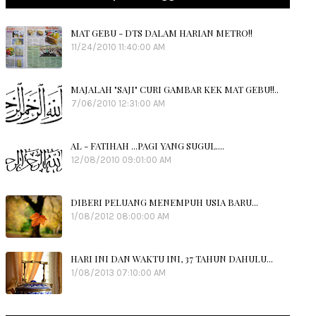
MAT GEBU - DTS DALAM HARIAN METRO!!
11/24/2010 11:40:00 AM
MAJALAH "SAJI" CURI GAMBAR KEK MAT GEBU!!..
7/06/2010 12:31:00 AM
AL - FATIHAH ...PAGI YANG SUGUL....
12/08/2010 09:01:00 AM
DIBERI PELUANG MENEMPUH USIA BARU...
1/08/2012 08:00:00 AM
HARI INI DAN WAKTU INI, 37 TAHUN DAHULU...
1/08/2013 07:10:00 AM