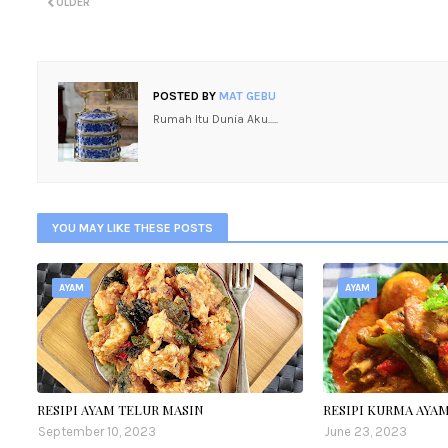
OLDER
POSTED BY
MAT GEBU
Rumah Itu Dunia Aku.....
YOU MAY LIKE THESE POSTS
AYAM
AYAM
RESIPI AYAM TELUR MASIN
RESIPI KURMA AYA
September 10, 2023
June 23, 2023