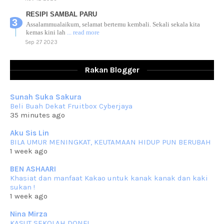
RESIPI SAMBAL PARU
Assalammualaikum, selamat bertemu kembali. Sekali sekala kita
kemas kini lah
... read more
Sep 27 2023
RESIPI AYAM TELUR MASIN
Assalammualaikum, salam sejahtera dan salam rindu untuk semua.
Rakan Blogger
Berkurun dah
... read more
Sep 10 2023
Sunah Suka Sakura
RESIPI KUIH KASWI KELEDEK UNGU
Beli Buah Dekat Fruitbox Cyberjaya
Assalammualaikum, salam semua. Masih belum terlambat untuk che
35 minutes ago
mat ucapkan
... read more
Jun 30 2023
Aku Sis Lin
BILA UMUR MENINGKAT, KEUTAMAAN HIDUP PUN BERUBAH
RESIPI KURMA AYAM MERAH
1 week ago
Assalammualaikum, salam semua. Hari ni 4 Zulhijjah 1444 Hijrah,
tinggal tak
... read more
BEN ASHAARI
Jun 23 2023
Khasiat dan manfaat Kakao untuk kanak kanak dan kaki
sukan !
RESIPI SAMBAL PARU
1 week ago
Assalammualaikum, salam sejahtera semua. Lama betul che mat tak
kemas kini
... read more
Nina Mirza
Jun 20 2023
KASUT SEKOLAH DONE!