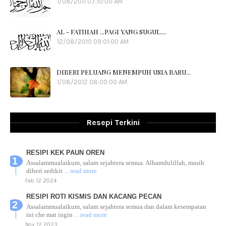
1/08/2011 07:10:00 AM
AL - FATIHAH ...PAGI YANG SUGUL....
12/08/2010 09:01:00 AM
DIBERI PELUANG MENEMPUH USIA BARU...
1/08/2012 08:00:00 AM
Resepi Terkini
RESIPI KEK PAUN OREN
Assalammualaikum, salam sejahtera semua. Alhamdulillah, masih
diberi sedikit
... read more
Feb 12 2024
RESIPI ROTI KISMIS DAN KACANG PECAN
Assalammualaikum, salam sejahtera semua dan dalam kesempatan
ini che mat ingin
... read more
Nov 12 2023