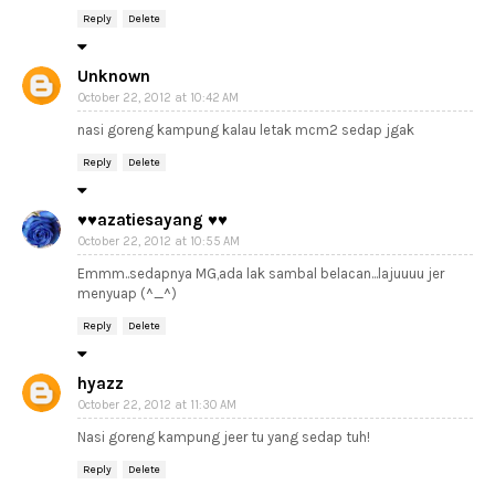
Reply
Delete
Unknown
October 22, 2012 at 10:42 AM
nasi goreng kampung kalau letak mcm2 sedap jgak
Reply
Delete
♥♥azatiesayang ♥♥
October 22, 2012 at 10:55 AM
Emmm..sedapnya MG,ada lak sambal belacan...lajuuuu jer
menyuap (^_^)
Reply
Delete
hyazz
October 22, 2012 at 11:30 AM
Nasi goreng kampung jeer tu yang sedap tuh!
Reply
Delete