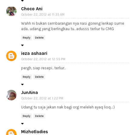
Choco Ani
October 22, 2012 at 11:35 AM
Wahh ni bukan sembarangan nya nasi goreng lenkap sume
ada.. udang yang berlingkau tu.. adusss terliur tu CMG
Reply
Delete
ieza ashaari
October 22, 2012 at 12:55 PM
pergh, siap resepi.. terliur..
Reply
Delete
JunAina
October 22, 2012 at 1:22 PM
Udang tu saja jekan nak bagi org meleleh ayaq lioq...:)
Reply
Delete
Mizhotladies