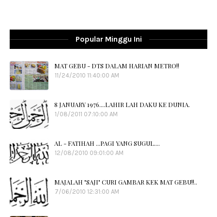
Popular Minggu Ini
MAT GEBU - DTS DALAM HARIAN METRO!!
11/24/2010 11:40:00 AM
8 JANUARY 1976....LAHIR LAH DAKU KE DUNIA.
1/08/2011 07:10:00 AM
AL - FATIHAH ...PAGI YANG SUGUL....
12/08/2010 09:01:00 AM
MAJALAH "SAJI" CURI GAMBAR KEK MAT GEBU!!..
7/06/2010 12:31:00 AM