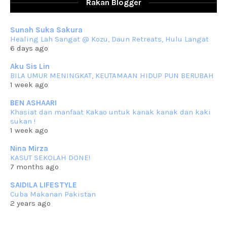
Assalammualaikum, salam sejahtera dan salam rindu untuk semua.
Rakan Blogger
Berkurun dah
... read more
Sep 10 2023
Sunah Suka Sakura
RESIPI KUIH KASWI KELEDEK UNGU
Healing Lah Sangat @ Kozu, Daun Retreats, Hulu Langat
Assalammualaikum, salam semua. Masih belum terlambat untuk che
6 days ago
mat ucapkan
... read more
Jun 30 2023
Aku Sis Lin
BILA UMUR MENINGKAT, KEUTAMAAN HIDUP PUN BERUBAH
RESIPI KURMA AYAM MERAH
1 week ago
Assalammualaikum, salam semua. Hari ni 4 Zulhijjah 1444 Hijrah,
tinggal tak
... read more
BEN ASHAARI
Jun 23 2023
Khasiat dan manfaat Kakao untuk kanak kanak dan kaki
sukan !
RESIPI SAMBAL PARU
1 week ago
Assalammualaikum, salam sejahtera semua. Lama betul che mat tak
kemas kini
... read more
Nina Mirza
Jun 20 2023
KASUT SEKOLAH DONE!
7 months ago
RESIPI PISANG MUDA MASAK LEMAK
Assalammualaikum, salam semua. Sebenarnya pisang muda masak
SAIDILA LIFESTYLE
lemak ni che mat
... read more
Cuba Makanan Pakistan
Mar 07 2023
2 years ago
RESIPI PECAL IKAN PARI
Assalammualaikum, salam semua dan selamat bertemu kembali.