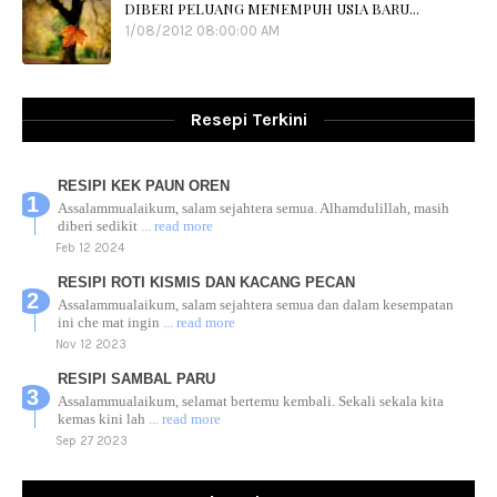
DIBERI PELUANG MENEMPUH USIA BARU...
1/08/2012 08:00:00 AM
Resepi Terkini
RESIPI KEK PAUN OREN
Assalammualaikum, salam sejahtera semua. Alhamdulillah, masih
diberi sedikit
... read more
Feb 12 2024
RESIPI ROTI KISMIS DAN KACANG PECAN
Assalammualaikum, salam sejahtera semua dan dalam kesempatan
ini che mat ingin
... read more
Nov 12 2023
RESIPI SAMBAL PARU
Assalammualaikum, selamat bertemu kembali. Sekali sekala kita
kemas kini lah
... read more
Sep 27 2023
RESIPI AYAM TELUR MASIN